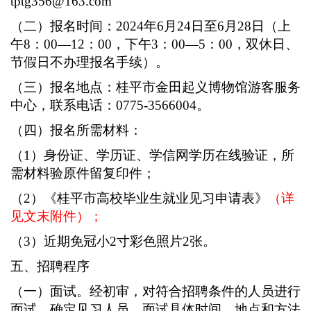
tptg356@163.com
（
二
）报名时间：
202
4
年
6
月
24
日至
6
月
28
日（上
午
8：00—12：00，下午3：00—
5
：
00，双休日、
节假日不办理报名手续）。
（
三
）报名地点：
桂平市金田起义博物馆游客服务
中心
，联系电话：
0775-3566004。
（
四
）报名所需材料：
（
1）身份证、学历证、学信网学历在线验证，所
需材料验原件留复印件；
（
2）《桂平市高校毕业生就业见习申请表》
（
详
见
文末
附件
）；
（
3）近期免冠小2寸彩色照片2张。
五、招聘程序
（一）面试。经初审，对符合招聘条件的人员进行
面试，确定见习人员。面试
具体时间、地点和方法